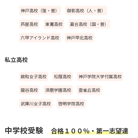
神戸高校（理・普）
御影高校（人・普）
芦屋高校
東灘高校
葺合高校（国・普）
六甲アイランド高校
神戸甲北高校
私立高校
親和女子高校
松蔭高校
神戸学院大学付属高校
龍谷高校
須磨学園高校
雲雀丘高校
武庫川女子高校
啓明学院高校
中学校受験
合格１００％・第
一
志望達